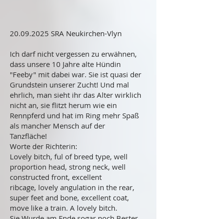
20.09.2025
SRA Neukirchen-Vlyn
Ich darf nicht vergessen zu erwähnen,
dass unsere 10 Jahre alte Hündin
"Feeby" mit dabei war. Sie ist quasi der
Grundstein unserer Zucht! Und mal
ehrlich, man sieht ihr das Alter wirklich
nicht an, sie flitzt herum wie ein
Rennpferd und hat im Ring mehr Spaß
als mancher Mensch auf der
Tanzfläche!
Worte der Richterin:
Lovely bitch, ful of breed type, well
proportion head, strong neck, well
constructed front, excellent
ribcage, lovely angulation in the rear,
super feet and bone, excellent coat,
move like a train. A lovely bitch.
Sie Wurde am Ende sogar noch Bester